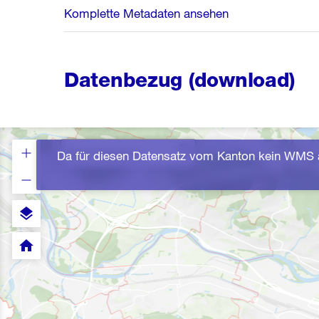
Komplette Metadaten ansehen
Datenbezug (download)
Da für diesen Datensatz vom Kanton kein WMS a
layers
home