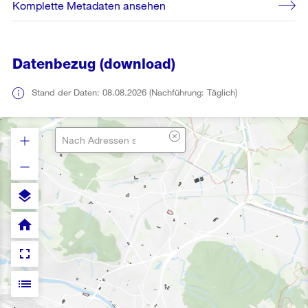
Komplette Metadaten ansehen
Datenbezug (download)
Stand der Daten: 08.08.2026 (Nachführung: Täglich)
layers
home
fullscreen
list