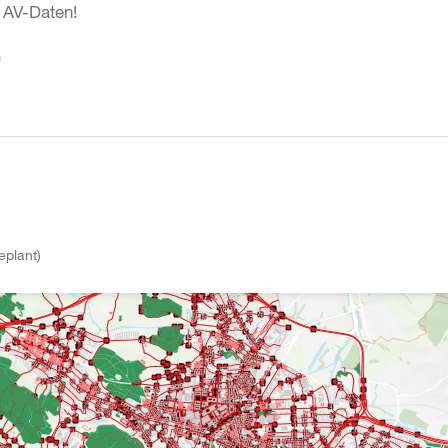
 AV-Daten!
n
eplant)