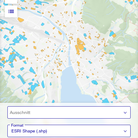
list
Ausschnitt
Format
ESRI Shape (.shp)