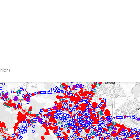
n
lich)