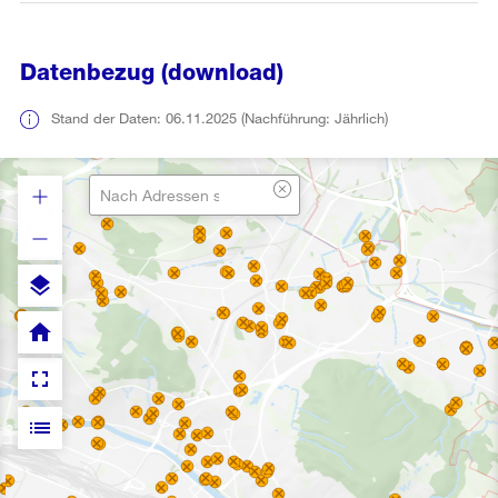
Datenbezug (download)
Stand der Daten: 06.11.2025 (Nachführung: Jährlich)
layers
home
fullscreen
list