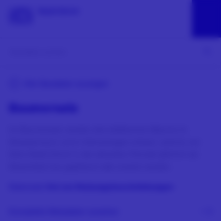
Alle Geodaten anzeigen
Baumersatz
Im Baumersatz werden alle städtischen Bäume im
Strassenraum und in Grünanlagen erfasst, welche von
Grün Stadt Zürich in der aktuellen Periode (jährlich ab
Dezember) neu gepflanzt oder ersetzt werden.
Datensatz
frei von Nutzungsbeschränkungen
Komplette Metadaten ansehen