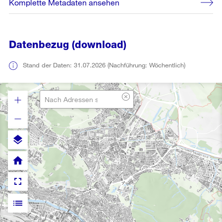
Komplette Metadaten ansehen
Datenbezug (download)
Stand der Daten: 31.07.2026 (Nachführung: Wöchentlich)
layers
home
fullscreen
list