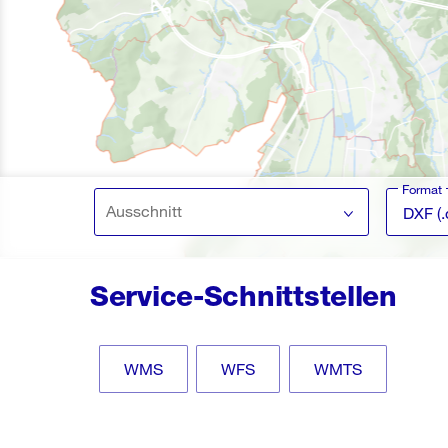
Format
Ausschnitt
DXF (.
Service-Schnittstellen
WMS
WFS
WMTS