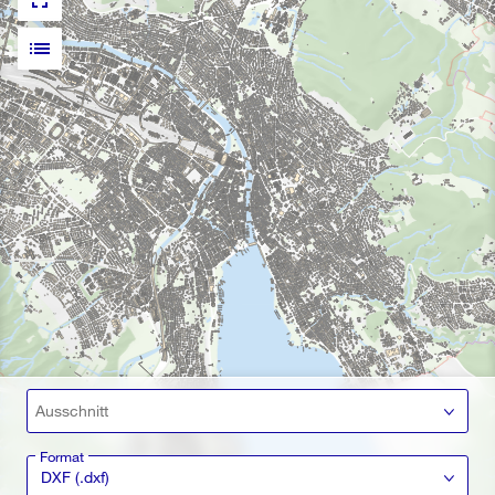
fullscreen
list
Ausschnitt
Format
DXF (.dxf)