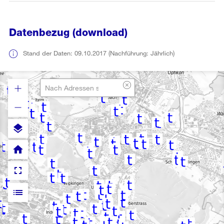
Datenbezug (download)
Stand der Daten: 09.10.2017 (Nachführung: Jährlich)
layers
home
fullscreen
list