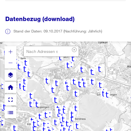
Datenbezug (download)
Stand der Daten: 09.10.2017 (Nachführung: Jährlich)
layers
home
fullscreen
list