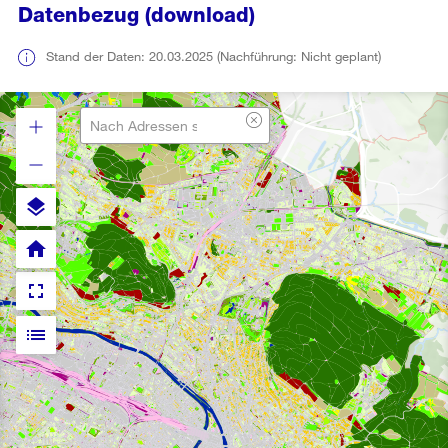
Datenbezug (download)
Stand der Daten: 20.03.2025 (Nachführung: Nicht geplant)
layers
home
fullscreen
list