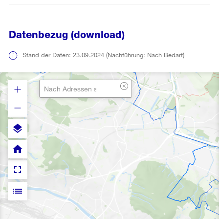
Datenbezug (download)
Stand der Daten: 23.09.2024 (Nachführung: Nach Bedarf)
layers
home
fullscreen
list