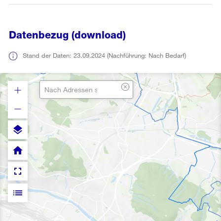
Datenbezug (download)
Stand der Daten: 23.09.2024 (Nachführung: Nach Bedarf)
layers
home
fullscreen
list