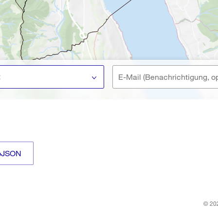
t
oJSON
© 202