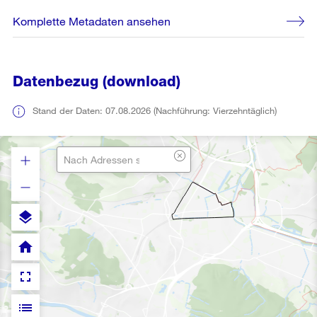
Komplette Metadaten ansehen
Datenbezug (download)
Stand der Daten: 07.08.2026 (Nachführung: Vierzehntäglich)
layers
home
fullscreen
list