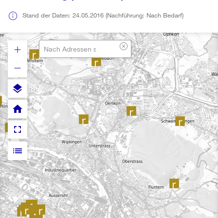
Stand der Daten: 24.05.2016 (Nachführung: Nach Bedarf)
layers
home
fullscreen
list