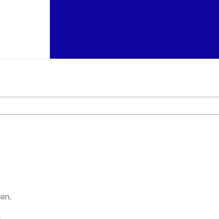
en.
n