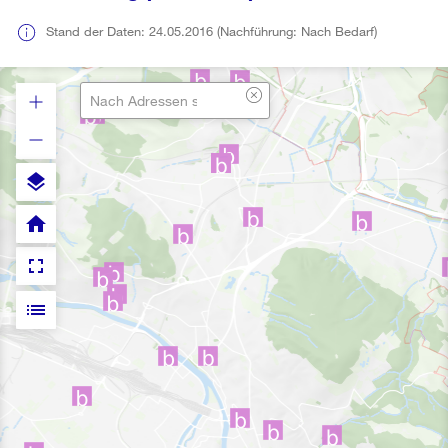
Stand der Daten: 24.05.2016 (Nachführung: Nach Bedarf)
layers
home
fullscreen
list