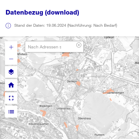
Datenbezug (download)
Stand der Daten: 19.06.2024 (Nachführung: Nach Bedarf)
layers
home
fullscreen
list