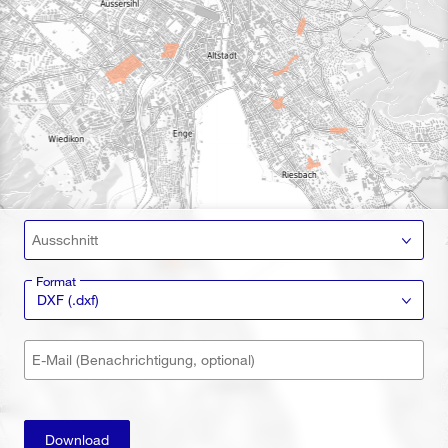
Ausschnitt
Format
DXF (.dxf)
E-Mail (Benachrichtigung, optional)
Download