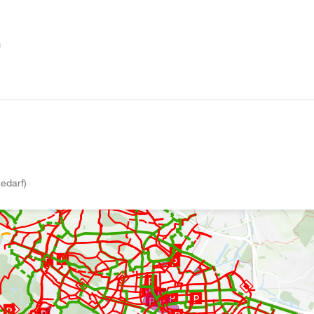
n
edarf)