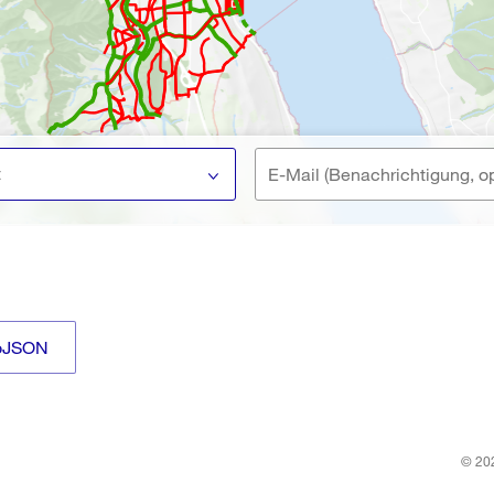
t
oJSON
© 202