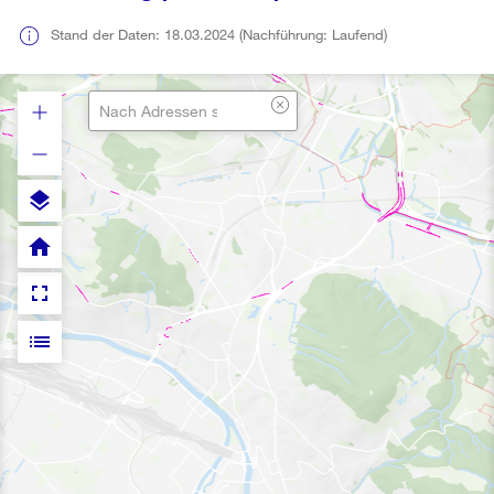
Stand der Daten: 18.03.2024 (Nachführung: Laufend)
layers
home
fullscreen
list