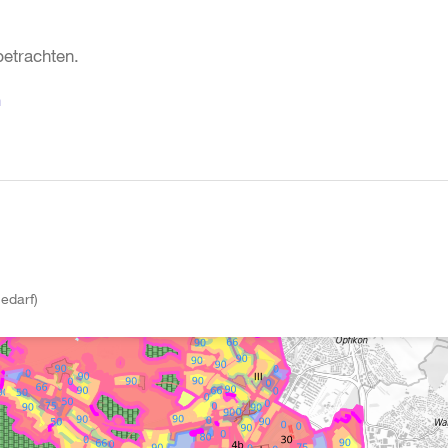
etrachten.
n
edarf)