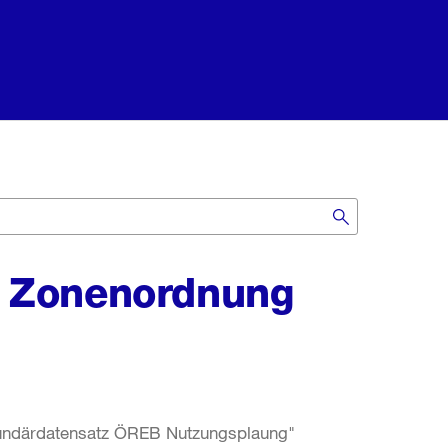
d Zonenordnung
ekundärdatensatz ÖREB Nutzungsplaung"