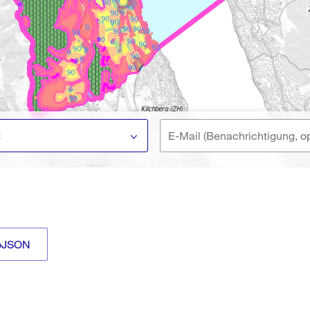
t
oJSON