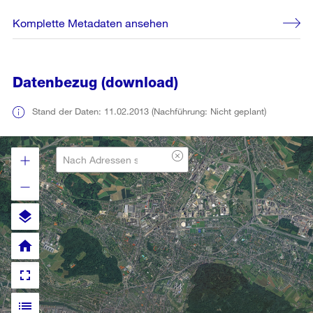
Komplette Metadaten ansehen
Datenbezug (download)
Stand der Daten: 11.02.2013 (Nachführung: Nicht geplant)
layers
home
fullscreen
list