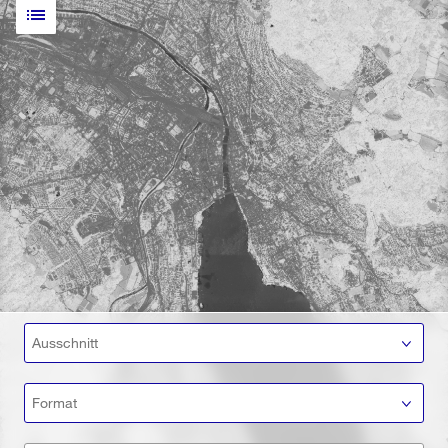
list
Ausschnitt
Format