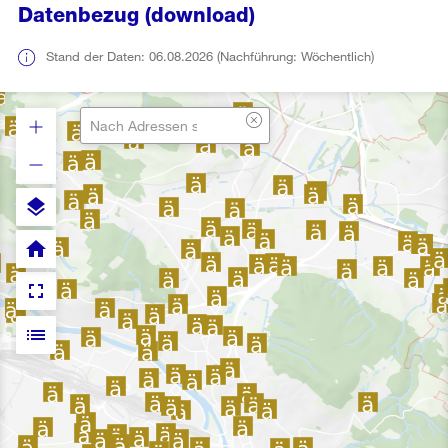
Datenbezug (download)
Stand der Daten: 06.08.2026 (Nachführung: Wöchentlich)
layers
home
fullscreen
list