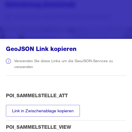
Datenbezug (download)
Stand der Daten: 08.08.2026 (Nachführung: Wöchentlich)
GeoJSON Link kopieren
layers
Verwenden Sie diese Links um die GeoJSON-Services zu
verwenden
home
fullscreen
POI_SAMMELSTELLE_ATT
list
Link in Zwischenablage kopieren
POI_SAMMELSTELLE_VIEW