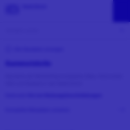
Alle Geodaten anzeigen
Sammelstelle
Standorte der Wertstoffsammelstellen (Glas, Kleinmetall,
Altöl und Textilien) in der Stadt Zürich
Datensatz
frei von Nutzungsbeschränkungen
Komplette Metadaten ansehen