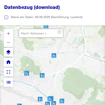
Datenbezug (download)
Stand der Daten: 08.08.2026 (Nachführung: Laufend)
layers
home
fullscreen
list