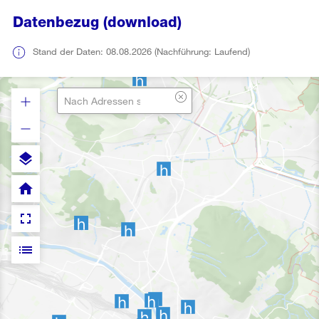
Datenbezug (download)
Stand der Daten: 08.08.2026 (Nachführung: Laufend)
layers
home
fullscreen
list