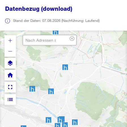
Datenbezug (download)
Stand der Daten: 07.08.2026 (Nachführung: Laufend)
layers
home
fullscreen
list