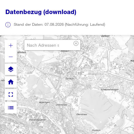
Datenbezug (download)
Stand der Daten: 07.08.2026 (Nachführung: Laufend)
layers
home
fullscreen
list