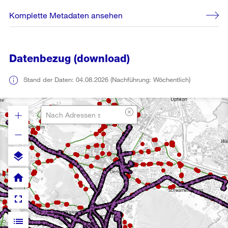
Komplette Metadaten ansehen
Datenbezug (download)
Stand der Daten: 04.08.2026 (Nachführung: Wöchentlich)
layers
home
fullscreen
list