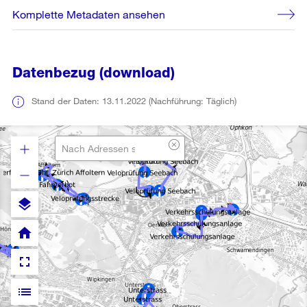
Komplette Metadaten ansehen
Datenbezug (download)
Stand der Daten: 13.11.2022 (Nachführung: Täglich)
layers
home
fullscreen
list