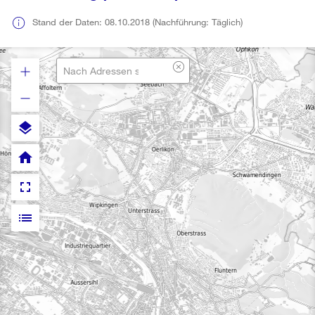
Stand der Daten: 08.10.2018 (Nachführung: Täglich)
layers
home
fullscreen
list