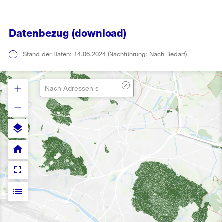
Datenbezug (download)
Stand der Daten: 14.06.2024 (Nachführung: Nach Bedarf)
layers
home
fullscreen
list