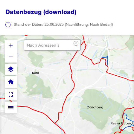
Datenbezug (download)
Stand der Daten: 25.06.2025 (Nachführung: Nach Bedarf)
layers
home
fullscreen
list