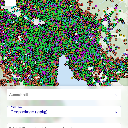
list
Ausschnitt
Format
Geopackage (.gpkg)