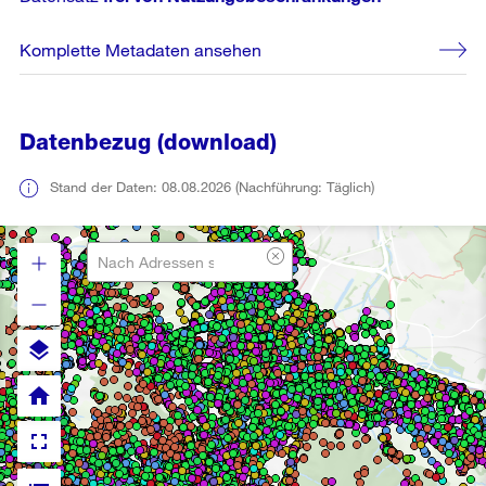
Komplette Metadaten ansehen
Datenbezug (download)
Stand der Daten: 08.08.2026 (Nachführung: Täglich)
layers
home
fullscreen