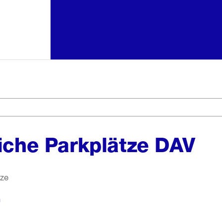
liche Parkplätze DAV
tze
n