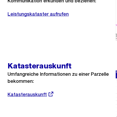
Kommunikation erkunden und beziehen:
Leistungskataster aufrufen
Katasterauskunft
Umfangreiche Informationen zu einer Parzelle
bekommen:
Externer
Katasterauskunft
Link: