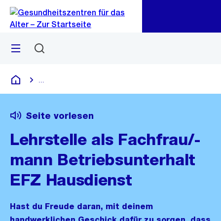
Zu
Zu
Sprunglink
Navigation
Menü
Suchen
...
Blende alle Breadcrumbs ein
Gesundheitszentren für das Alter
Seite vorlesen
Lehrstelle als Fachfrau/-
mann Betriebsunterhalt
EFZ Hausdienst
Hast du Freude daran, mit deinem
handwerklichen Geschick dafür zu sorgen, dass