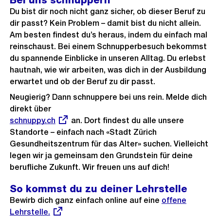
Bei uns schnuppern
Du bist dir noch nicht ganz sicher, ob dieser Beruf zu
dir passt? Kein Problem – damit bist du nicht allein.
Am besten findest du’s heraus, indem du einfach mal
reinschaust. Bei einem Schnupperbesuch bekommst
du spannende Einblicke in unseren Alltag. Du erlebst
hautnah, wie wir arbeiten, was dich in der Ausbildung
erwartet und ob der Beruf zu dir passt.
Neugierig? Dann schnuppere bei uns rein. Melde dich
direkt über
Externer
schnuppy.ch
an. Dort findest du alle unsere
Link:
Standorte – einfach nach «Stadt Zürich
Gesundheitszentrum für das Alter» suchen. Vielleicht
legen wir ja gemeinsam den Grundstein für deine
berufliche Zukunft. Wir freuen uns auf dich!
So kommst du zu deiner Lehrstelle
Bewirb dich ganz einfach online auf eine
Externer
offene
Lehrstelle.
Link: