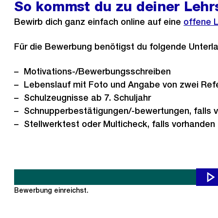
So kommst du zu deiner Lehrs
Bewirb dich ganz einfach online auf eine
Externe
offene L
Link:
Für die Bewerbung benötigst du folgende Unterl
Motivations-/Bewerbungsschreiben
Lebenslauf mit Foto und Angabe von zwei Ref
Schulzeugnisse ab 7. Schuljahr
Schnupperbestätigungen/-bewertungen, falls 
Stellwerktest oder Multicheck, falls vorhanden
Du möchtest dich auf eine Lehrstelle bei uns bewerben? Toll!
Bewerbung einreichst.