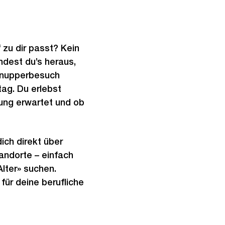
f zu dir passt? Kein
indest du’s heraus,
chnupperbesuch
ag. Du erlebst
dung erwartet und ob
ich direkt über
tandorte – einfach
lter» suchen.
für deine berufliche