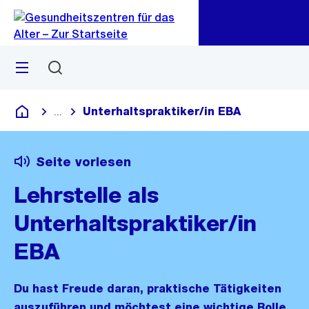
Zu
Zu
Sprunglink
Navigation
Menü
Suchen
Unterhalts­praktiker/in EBA
...
Blende alle Breadcrumbs ein
Gesundheitszentren für das Alter
Seite vorlesen
Lehrstelle als
Unterhaltspraktiker/in
EBA
Du hast Freude daran, praktische Tätigkeiten
auszuführen und möchtest eine wichtige Rolle