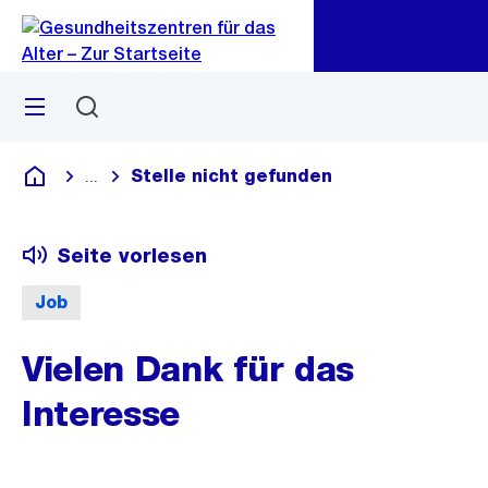
Zu
Zu
Sprunglink
Navigation
Menü
Suchen
Stelle nicht gefunden
...
Blende alle Breadcrumbs ein
Gesundheitszentren für das Alter
Seite vorlesen
Job
Vielen Dank für das
Interesse