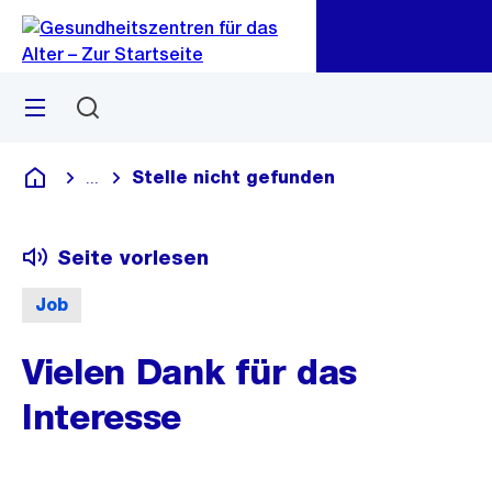
Zu
Zu
Sprunglink
Navigation
Menü
Suchen
Stelle nicht gefunden
...
Blende alle Breadcrumbs ein
Gesundheitszentren für das Alter
Seite vorlesen
Job
Vielen Dank für das
Interesse