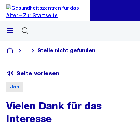
Zu
Zu
Sprunglink
Navigation
Menü
Suchen
Stelle nicht gefunden
...
Blende alle Breadcrumbs ein
Gesundheitszentren für das Alter
Seite vorlesen
Job
Vielen Dank für das
Interesse