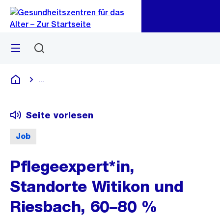
Zu
Zu
Sprunglink
Navigation
Menü
Suchen
...
Blende alle Breadcrumbs ein
Gesundheitszentren für das Alter
Seite vorlesen
Job
Pflegeexpert*in,
Standorte Witikon und
Riesbach, 60–80 %