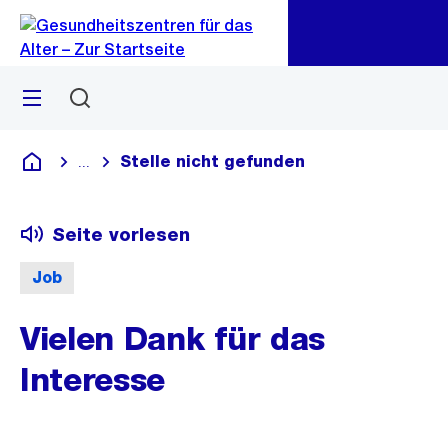
Zu
Zu
Sprunglink
Navigation
Menü
Suchen
Stelle nicht gefunden
...
Blende alle Breadcrumbs ein
Gesundheitszentren für das Alter
Seite vorlesen
Job
Vielen Dank für das
Interesse