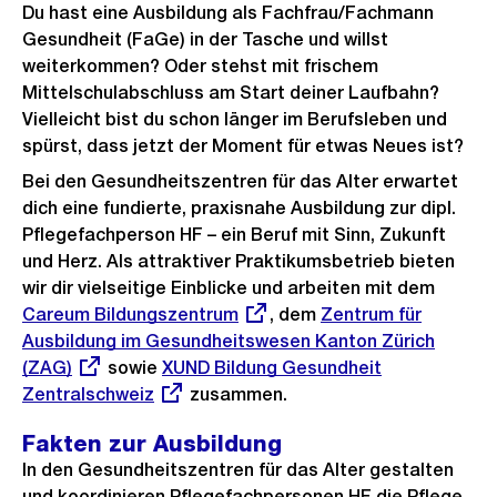
Du hast eine Ausbildung als Fachfrau/Fachmann
Gesundheit (FaGe) in der Tasche und willst
weiterkommen? Oder stehst mit frischem
Mittelschulabschluss am Start deiner Laufbahn?
Vielleicht bist du schon länger im Berufsleben und
spürst, dass jetzt der Moment für etwas Neues ist?
Bei den Gesundheitszentren für das Alter erwartet
dich eine fundierte, praxisnahe Ausbildung zur dipl.
Pflegefachperson HF – ein Beruf mit Sinn, Zukunft
und Herz. Als attraktiver Praktikumsbetrieb bieten
wir dir vielseitige Einblicke und arbeiten mit dem
Extern
Careum Bildungszentrum
, dem
Externer
Zentrum für
Link:
Ausbildung im Gesundheitswesen Kanton Zürich
Link:
(ZAG)
sowie
Externer
XUND Bildung Gesundheit
Zentralschweiz
Link:
zusammen.
Fakten zur Ausbildung
In den Gesundheitszentren für das Alter gestalten
und koordinieren Pflegefachpersonen HF die Pflege