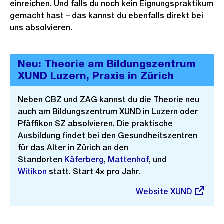
einreichen. Und falls du noch kein Eignungspraktikum
gemacht hast – das kannst du ebenfalls direkt bei
uns absolvieren.
Neu: Theorie am Bildungszentrum
XUND Luzern, Praxis in Zürich
Neben CBZ und ZAG kannst du die Theorie neu
auch am Bildungszentrum XUND in Luzern oder
Pfäffikon SZ absolvieren. Die praktische
Ausbildung findet bei den Gesundheitszentren
für das Alter in Zürich an den
Standorten
Käferberg
,
Mattenhof
, und
Witikon
statt. Start 4× pro Jahr.
Externer
Website XUND
Link: