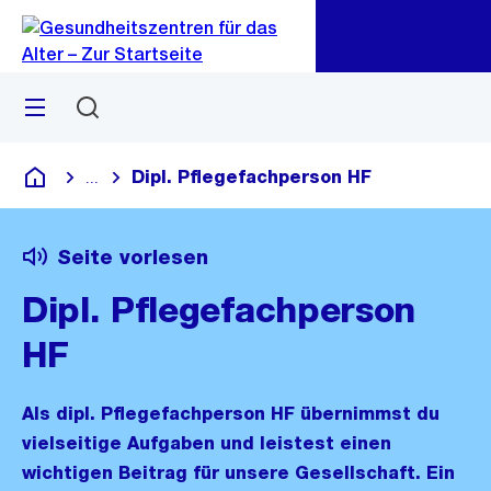
Zu
Zu
Sprunglink
Navigation
Menü
Suchen
Dipl. Pflegefachperson HF
...
Blende alle Breadcrumbs ein
Gesundheitszentren für das Alter
Seite vorlesen
Dipl. Pflegefachperson
HF
Als dipl. Pflegefachperson HF übernimmst du
vielseitige Aufgaben und leistest einen
wichtigen Beitrag für unsere Gesellschaft. Ein