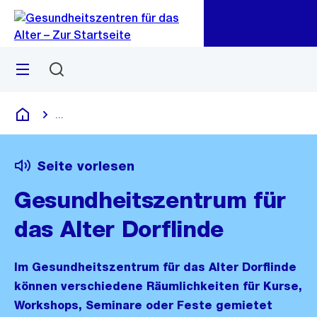
Zu
Zu
Sprunglink
Navigation
Menü
Suchen
...
Blende alle Breadcrumbs ein
Gesundheitszentren für das Alter
Seite vorlesen
Gesundheitszentrum für
das Alter Dorflinde
Im Gesundheitszentrum für das Alter Dorflinde
können verschiedene Räumlichkeiten für Kurse,
Workshops, Seminare oder Feste gemietet