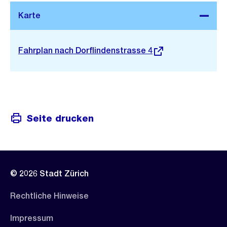
Stadtplan 3D
Externer
Fahrplan nach Dorflindenstrasse 4
Link:
Seite drucken
© 2026 Stadt Zürich
Rechtliche Hinweise
Impressum